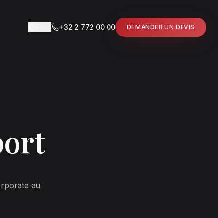
FR
+32 2 772 00 00
DEMANDER UN DEVIS
port
orporate au