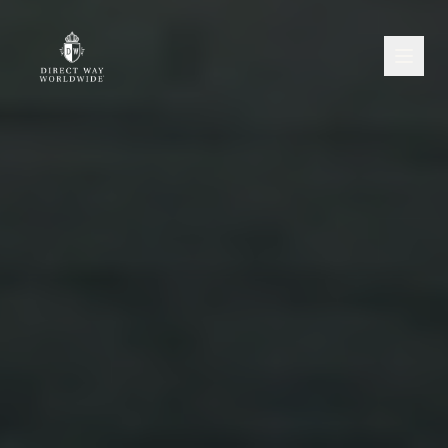
À propos
Accueil
Notre Flotte
Références
Services
Corporate
Événements
Loisirs
Services Aéroport
Visites Officielles
·
·
Français
English
Nederlands
+32 2 772 00 00